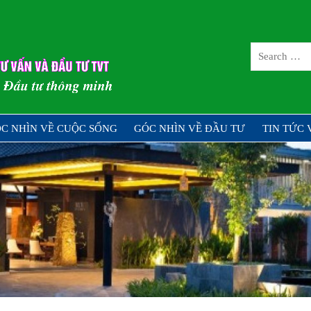
CÔNG TY CỔ 
TƯ TVT
ng – Đầu tư thông minh
C NHÌN VỀ CUỘC SỐNG
GÓC NHÌN VỀ ĐẦU TƯ
TIN TỨC 