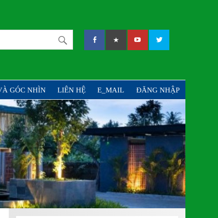
PHẦN TƯ VẤN VÀ ĐẦU
VÀ GÓC NHÌN
LIÊN HỆ
E_MAIL
ĐĂNG NHẬP