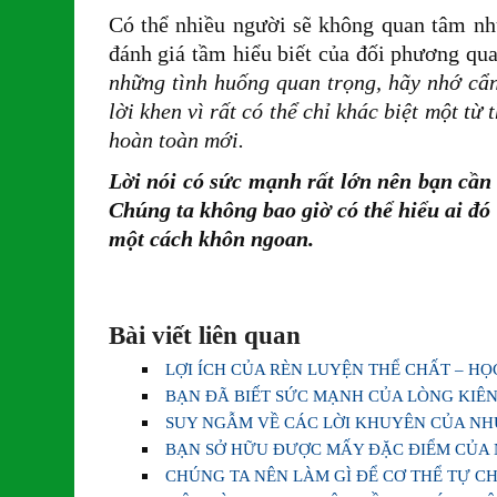
Có thể nhiều người sẽ không quan tâm như
đánh giá tầm hiểu biết của đối phương qua
những tình huống quan trọng, hãy nhớ cẩn
lời khen vì rất có thể chỉ khác biệt một t
hoàn toàn mới.
Lời nói có sức mạnh rất lớn nên bạn cần
Chúng ta không bao giờ có thể hiểu ai đó 
một cách khôn ngoan.
Bài viết liên quan
LỢI ÍCH CỦA RÈN LUYỆN THỂ CHẤT – H
BẠN ĐÃ BIẾT SỨC MẠNH CỦA LÒNG KIÊN
SUY NGẪM VỀ CÁC LỜI KHUYÊN CỦA N
BẠN SỞ HỮU ĐƯỢC MẤY ĐẶC ĐIỂM CỦA
CHÚNG TA NÊN LÀM GÌ ĐỂ CƠ THỂ TỰ C