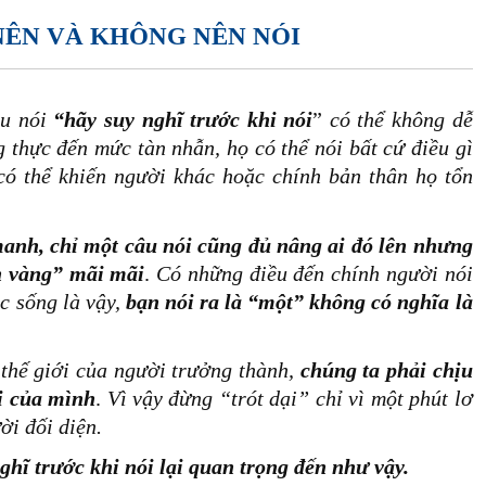
 NÊN VÀ KHÔNG NÊN NÓI
u nói
“hãy suy nghĩ trước khi nói
”
có thể không dễ
 thực đến mức tàn nhẫn, họ có thể nói bất cứ điều gì
có thể khiến người khác hoặc chính bản thân họ tổn
nh, chỉ một câu nói cũng đủ nâng ai đó lên nhưng
àn vàng” mãi mãi
.
Có những điều đến chính người nói
c sống là vậy,
bạn nói ra là “một” không có nghĩa là
 thế giới của người trưởng thành,
chúng ta phải chịu
ời của mình
.
Vì vậy đừng “trót dại” chỉ vì một phút lơ
ời đối diện.
nghĩ trước khi nói lại quan trọng đến như vậy.