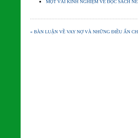
MỘT VÀI KINH NGHIỆM VỀ ĐỌC SÁCH N
Điều
« BÀN LUẬN VỀ VAY NỢ VÀ NHỮNG ĐIỀU ẨN CH
hướng
bài
viết