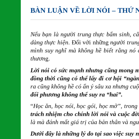
BÀN LUẬN VỀ LỜI NÓI – THỨ
Nếu bạn là người trung thực bẩm sinh,
câ
dàng thực hiện
. Đối với những
người trung
mình suy nghĩ mà không hề biết rằng nó 
thươn
g.
Lời nói có sức mạnh nhưng cũng mong ma
đồng thời cũng có thể lấy đi cơ hội “ng
ra cũng không hề có ẩn ý sâu xa nhưng cuộ
đối phương không thể suy ra “hai”.
“
Học ăn, học nói, học gói, học mở”, trong
trách nhiệm cho chính lời nói và cuộc đ
là mà đánh mất giá trị của bản thân và ngư
Dưới đây là những lý do tại sao việc suy 