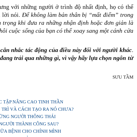
ng với những người ở trình độ nhất định, họ có thể
 lời nói.
Để không làm bản thân bị “mất điểm” trong
 trọng khi đưa ra những nhận định hoặc đơn giản là
ừ thôi cuộc sống của bạn có thể xoay sang một cánh cửa
 cân nhắc tác động của điều này đối với người khác
.
đang trải qua những gì, vì vậy hãy lựa chọn ngôn từ
SƯU TẦM
ỌC TẬP NÂNG CAO TINH THẦN
 TRÌ VÀ CÁCH TẠO RA NÓ CHƯA?
HỮNG NGƯỜI THÔNG THÁI
 NGƯỜI THÀNH CÔNG SAU?
HỮA BỆNH CHO CHÍNH MÌNH