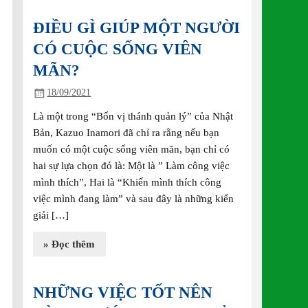
ĐIỀU GÌ GIÚP MỘT NGƯỜI
CÓ CUỘC SỐNG VIÊN
MÃN?
18/09/2021
Là một trong “Bốn vị thánh quản lý” của Nhật
Bản, Kazuo Inamori đã chỉ ra rằng nếu bạn
muốn có một cuộc sống viên mãn, bạn chỉ có
hai sự lựa chọn đó là: Một là ” Làm công việc
mình thích”, Hai là “Khiến mình thích công
việc mình đang làm” và sau đây là những kiến
giải […]
» Đọc thêm
NHỮNG VIỆC TỐT NÊN