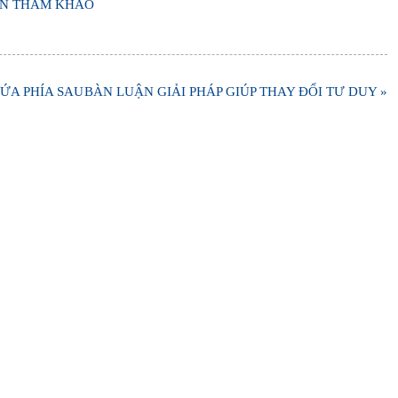
ÊN THAM KHẢO
ỨA PHÍA SAU
BÀN LUẬN GIẢI PHÁP GIÚP THAY ĐỔI TƯ DUY »