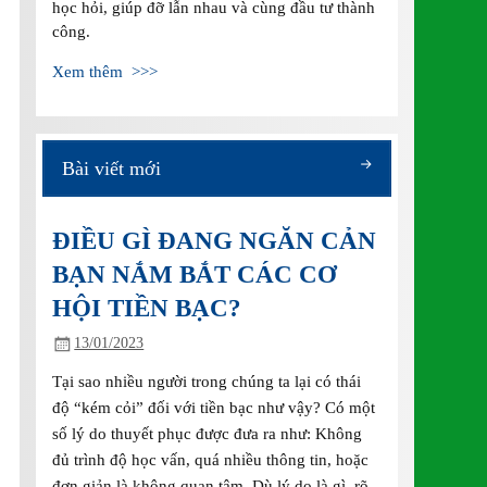
học hỏi, giúp đỡ lẫn nhau và cùng đầu tư thành
công.
Xem thêm >>>
Bài viết mới
ĐIỀU GÌ ĐANG NGĂN CẢN
BẠN NẮM BẮT CÁC CƠ
HỘI TIỀN BẠC?
13/01/2023
Tại sao nhiều người trong chúng ta lại có thái
độ “kém cỏi” đối với tiền bạc như vậy? Có một
số lý do thuyết phục được đưa ra như: Không
đủ trình độ học vấn, quá nhiều thông tin, hoặc
đơn giản là không quan tâm. Dù lý do là gì, rõ