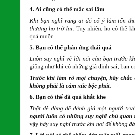
4. Ai cũng có thể mắc sai lầm
Khi bạn nghĩ rằng ai đó cố ý làm tổn th
thương họ trở lại
. Tuy nhiên, họ có thể k
quá muộn.
5. Bạn có thể phản ứng thái quá
Luôn suy nghĩ về lời nói của bạn trước kh
giống như khi có những giả định sai, bạn c
Trước khi làm rõ mọi chuyện, hãy chắc 
không phải là cảm xúc bộc phát.
6. Bạn có thể đã quá khắt khe
Thật dễ dàng để đánh giá một người trướ
người luôn có những suy nghĩ chủ quan 
vậy
hãy suy nghĩ trước khi nói để không đá
7. Lời nói có thể chấm dứt một mối quan