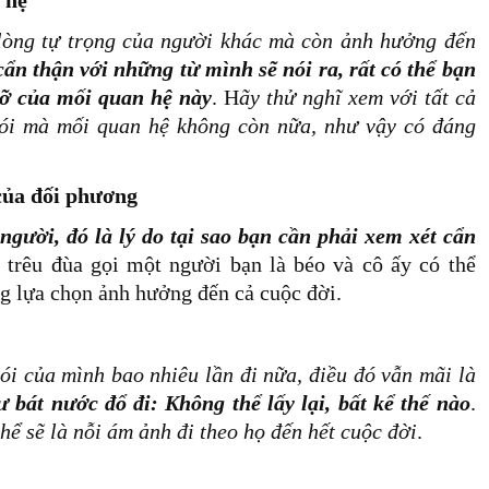
 lòng tự trọng của người khác mà còn ảnh hưởng đến
ẩn thận với những từ mình sẽ nói ra, rất có thể bạn
vỡ của mối quan hệ này
. H
ãy thử nghĩ xem với tất cả
nói mà mối quan hệ không còn nữa, như vậy có đáng
của đối phương
người, đó là lý do tại sao bạn cần phải xem xét cẩn
ể trêu đùa gọi một người bạn là béo và cô ấy có thể
g lựa chọn ảnh hưởng đến cả cuộc đời.
ói của mình bao nhiêu lần đi nữa, điều đó vẫn mãi là
 bát nước đổ đi: Không thể lấy lại, bất kể thế nào
.
ể sẽ là nỗi ám ảnh đi theo họ đến hết cuộc đời
.