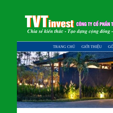
Skip
to
content
Chia sẻ kiến thức – Tạo dựng cộng đồ
TRANG CHỦ
GIỚI THIỆU
GÓ