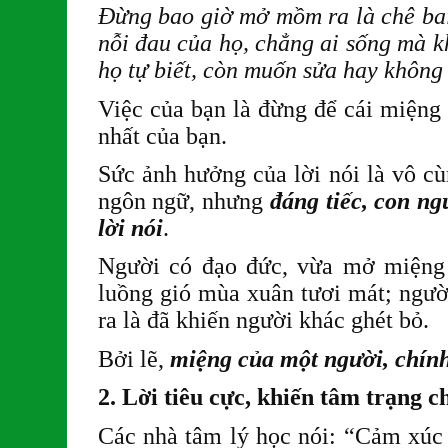
Đừng bao giờ mở mồm ra là chê bai
nỗi đau của họ, chẳng ai sống mà k
họ tự biết, còn muốn sửa hay không 
Việc của bạn là đừng để cái miệng
nhất của bạn.
Sức ảnh hưởng của lời nói là vô cù
ngôn ngữ, nhưng
đáng tiếc, con n
lời nói
.
Người có đạo đức, vừa mở miệng 
luồng gió mùa xuân tươi mát; ngư
ra là đã khiến người khác ghét bỏ.
Bởi lẽ,
miệng của một người, chính
2. Lời tiêu cực, khiến tâm trạng 
Các nhà tâm lý học nói: “Cảm xúc 