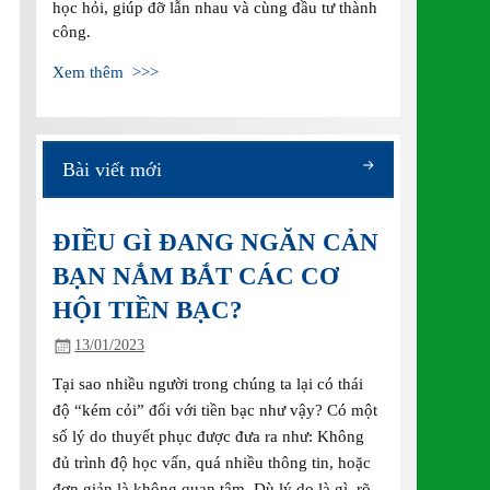
học hỏi, giúp đỡ lẫn nhau và cùng đầu tư thành
công.
Xem thêm >>>
Bài viết mới
ĐIỀU GÌ ĐANG NGĂN CẢN
BẠN NẮM BẮT CÁC CƠ
HỘI TIỀN BẠC?
13/01/2023
Tại sao nhiều người trong chúng ta lại có thái
độ “kém cỏi” đối với tiền bạc như vậy? Có một
số lý do thuyết phục được đưa ra như: Không
đủ trình độ học vấn, quá nhiều thông tin, hoặc
đơn giản là không quan tâm. Dù lý do là gì, rõ