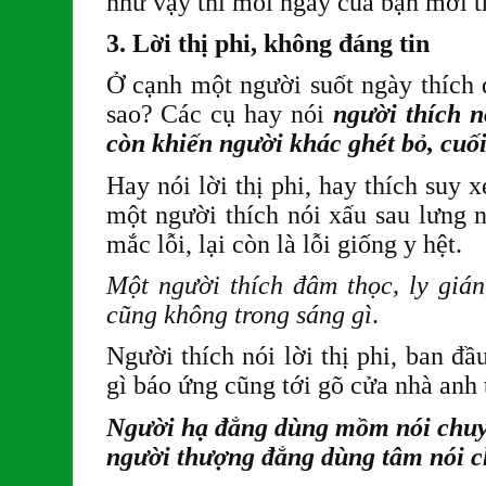
như vậy thì mỗi ngày của bạn mới t
3. Lời thị phi, không đáng tin
Ở cạnh một người suốt ngày thích 
sao? Các cụ hay nói
người thích n
còn khiến người khác ghét bỏ, cuố
Hay nói lời thị phi, hay thích suy x
một người thích nói xấu sau lưng 
mắc lỗi, lại còn là lỗi giống y hệt.
Một người thích đâm thọc, ly giá
cũng không trong sáng gì
.
Người thích nói lời thị phi, ban đ
gì báo ứng cũng tới gõ cửa nhà anh 
Người hạ đẳng dùng mồm nói chuyệ
người thượng đẳng dùng tâm nói 