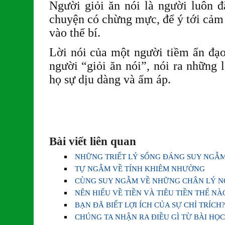
Người giỏi ăn nói là người luôn 
chuyện có chừng mực, để ý tới cảm
vào thế bí.
Lời nói của một người tiềm ẩn đạ
người “giỏi ăn nói”, nói ra những
họ sự dịu dàng và ấm áp.
Bài viết liên quan
NHỮNG TRIẾT LÝ SỐNG ĐÁNG SUY NGẪ
TỰ NGẪM VỀ TÍNH KHIÊM NHƯỜNG
CÙNG SUY NGẪM VỀ NHỮNG CHÂN LÝ N
NÊN HIỂU VỀ TIỀN VÀ TIÊU TIỀN THẾ NÀ
BẠN ĐÃ BIẾT LỢI ÍCH CỦA SỰ CHỈ TRÍCH
CHÚNG TA NHẬN RA ĐIỀU GÌ TỪ BÀI HỌC