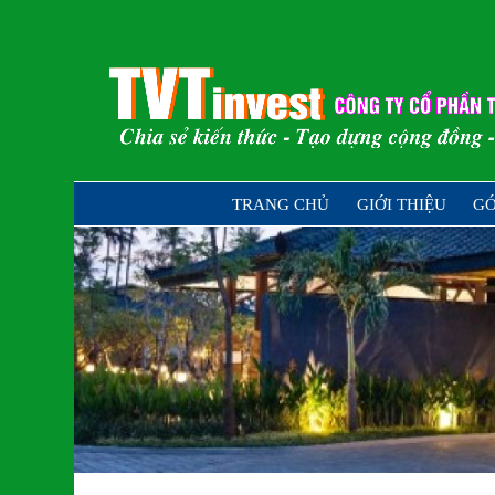
Skip
to
content
Chia sẻ kiến thức – Tạo dựng cộng đồ
TRANG CHỦ
GIỚI THIỆU
GÓ