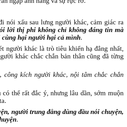
ràn ngập ánh nắng và sự rực rỡ.
đi nói xấu sau lưng người khác, cảm giác ra
ói lời thị phi không chỉ không đáng tin mà
i cùng hại người hại cả mình
.
ét người khác là trò tiêu khiển hạ đẳng nhất,
người khác chắc chắn bản thân cũng đã từng
n, công kích người khác, nội tâm chắc chắn
ầu có thể rất đắc ý, nhưng lâu dần, sớm muộn
ta.
n, người trung đẳng dùng đầu nói chuyện,
chuyện
.