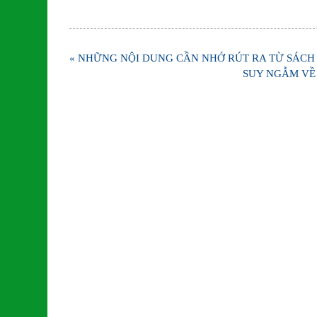
Điều
« NHỮNG NỘI DUNG CẦN NHỚ RÚT RA TỪ SÁCH
hướng
SUY NGẪM VỀ
bài
viết