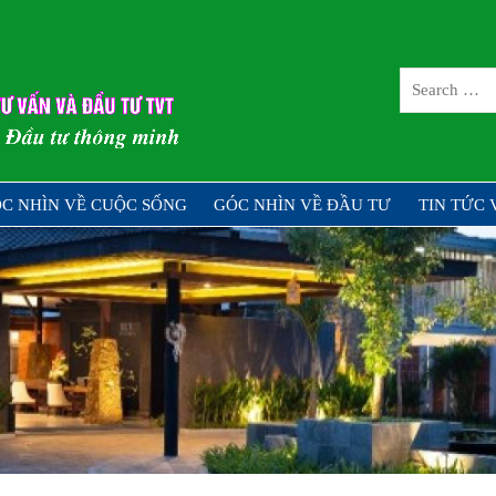
CÔNG TY CỔ 
TƯ TVT
ng – Đầu tư thông minh
C NHÌN VỀ CUỘC SỐNG
GÓC NHÌN VỀ ĐẦU TƯ
TIN TỨC 