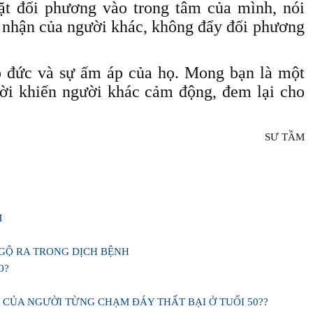
đặt đối phương vào trong tâm của mình, nói
 nhận của người khác, không đẩy đối phương
o đức và sự ấm áp của họ. Mong bạn là một
 lời khiến người khác cảm động, đem lại cho
SƯ TẦM
M
GỘ RA TRONG DỊCH BỆNH
O?
?
 CỦA NGƯỜI TỪNG CHẠM ĐÁY THẤT BẠI Ở TUỔI 50??