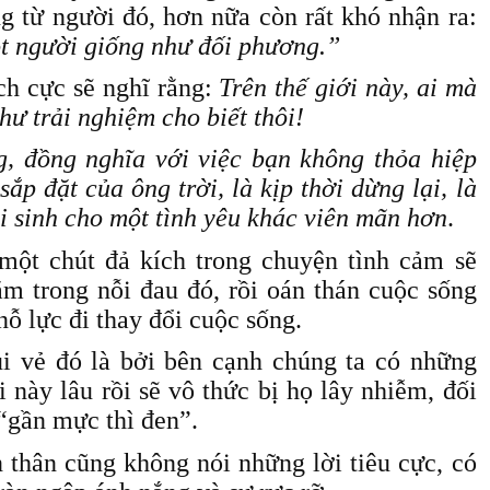
ng từ người đó, hơn nữa còn rất khó nhận ra:
ột người giống như đối phương.”
ích cực sẽ nghĩ rằng:
Trên thế giới này, ai mà
ư trải nghiệm cho biết thôi!
, đồng nghĩa với việc bạn không thỏa hiệp
sắp đặt của ông trời, là kịp thời dừng lại, là
i sinh cho một tình yêu khác viên mãn hơn
.
 một chút đả kích trong chuyện tình cảm sẽ
m trong nỗi đau đó, rồi oán thán cuộc sống
 lực đi thay đổi cuộc sống.
ui vẻ đó là bởi bên cạnh chúng ta có những
này lâu rồi sẽ vô thức bị họ lây nhiễm, đối
“gần mực thì đen”.
 thân cũng không nói những lời tiêu cực, có