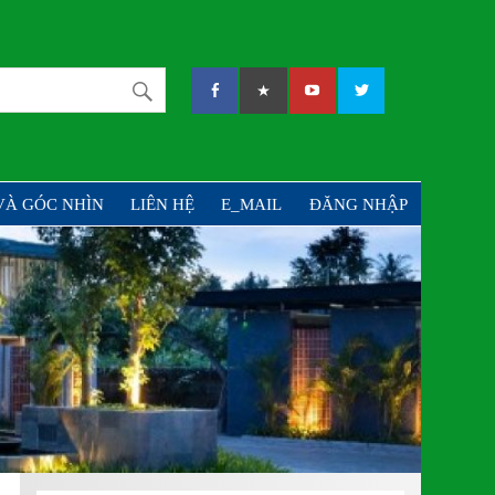
PHẦN TƯ VẤN VÀ ĐẦU
VÀ GÓC NHÌN
LIÊN HỆ
E_MAIL
ĐĂNG NHẬP