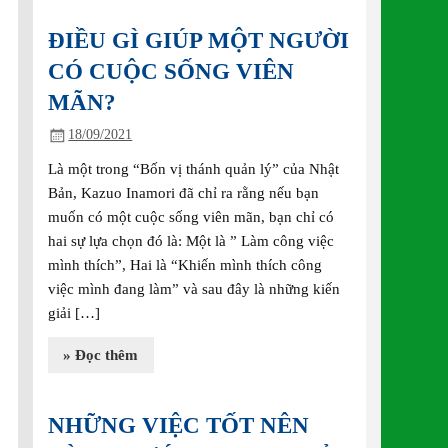
ĐIỀU GÌ GIÚP MỘT NGƯỜI
CÓ CUỘC SỐNG VIÊN
MÃN?
18/09/2021
Là một trong “Bốn vị thánh quản lý” của Nhật
Bản, Kazuo Inamori đã chỉ ra rằng nếu bạn
muốn có một cuộc sống viên mãn, bạn chỉ có
hai sự lựa chọn đó là: Một là ” Làm công việc
mình thích”, Hai là “Khiến mình thích công
việc mình đang làm” và sau đây là những kiến
giải […]
» Đọc thêm
NHỮNG VIỆC TỐT NÊN