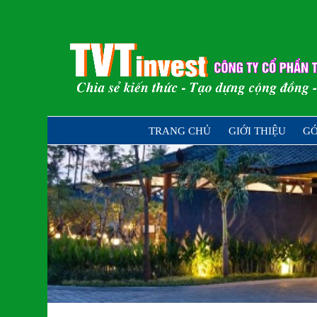
Skip
to
content
Chia sẻ kiến thức – Tạo dựng cộng đồ
TRANG CHỦ
GIỚI THIỆU
GÓ