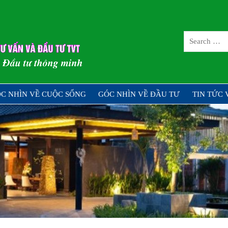
CÔNG TY CỔ 
TƯ TVT
ng – Đầu tư thông minh
C NHÌN VỀ CUỘC SỐNG
GÓC NHÌN VỀ ĐẦU TƯ
TIN TỨC 