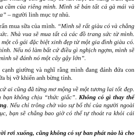
ia cầm của riêng mình. Mình sẽ bán tất cả gà mái và
ữa”
– người linh mục tự nhủ.
 trấn mua sữa của mình.
“Mình sẽ rất giàu có và chẳng
ức. Nhà vua sẽ mua tất cả các đồ trang sức từ mình.
 một cô gái đặc biệt xinh đẹp từ một gia đình giàu có.
khỉnh. Nếu nó làm bất cứ điều gì nghịch ngợm, mình sẽ
 mình sẽ đánh nó một cây gậy lớn”.
y cạnh giường và nghĩ rằng mình đang đánh đứa con
sữa bị vỡ khiến anh bừng tỉnh.
 cứ ai cũng đã từng mơ mộng về một tương lai tốt đẹp.
u bạn không chịu “thức giấc”
.
Không có gì thay thế
ừng
.
Nếu chỉ trông chờ vào sự bố thí của người ngoài
c, bạn sẽ chẳng bao giờ có thể tự thoát ra khỏi cái
ời rơi xuống, cũng không có sự ban phát nào là cho