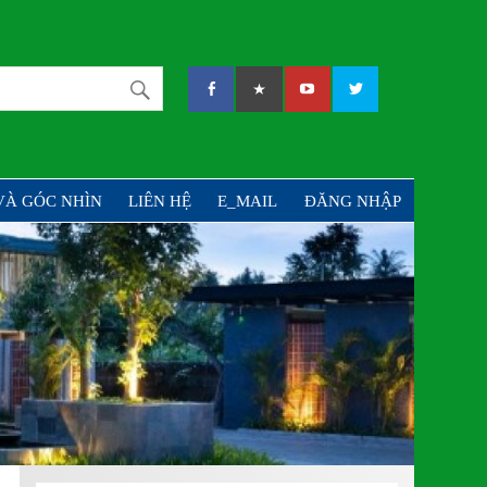
PHẦN TƯ VẤN VÀ ĐẦU
VÀ GÓC NHÌN
LIÊN HỆ
E_MAIL
ĐĂNG NHẬP