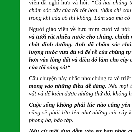
viên đã nghỉ hưu và hỏi:
“Cả hai chúng t
chăm sóc cây của tôi tốt hơn, thậm chí còn
trong khi của cô thì không. Làm sao mà có
Người giáo viên về hưu mỉm cười và nói
và tưới rất nhiều nước cho chúng, chính 
chất dinh dưỡng. Anh đã chăm sóc chún
lượng nước vừa đủ và để rễ của chúng tự 
hơn vào lòng đất và điều đó làm cho cây c
của tôi sống sót
“.
Câu chuyện này nhắc nhở chúng ta về triết
mong vào những điều dễ dàng.
Nếu mọi t
vất vả để kiếm được những thứ đó, không h
Cuộc sống không phải lúc nào cũng yên 
cũng sẽ phải lớn lên như những cái cây k
phong ba, bão táp
.
Nếu cứ mãi dựa dẫm vào sự ban phát củ