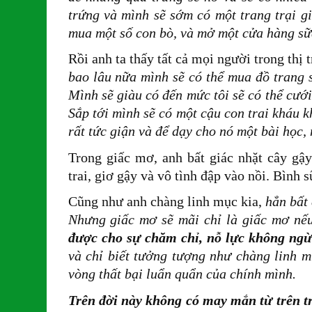
trứng và mình sẽ sớm có một trang trại g
mua một số con bò, và mở một cửa hàng s
Rồi anh ta thấy tất cả mọi người trong thị
bao lâu nữa mình sẽ có thể mua đồ trang s
Mình sẽ giàu có đến mức tôi sẽ có thể cưới
Sắp tới mình sẽ có một cậu con trai kháu 
rất tức giận và để dạy cho nó một bài học,
Trong giấc mơ, anh bất giác nhặt cây gậ
trai, giơ gậy và vô tình đập vào nồi. Bình 
Cũng như anh chàng linh mục kia,
hẳn bất
Nhưng giấc mơ sẽ mãi chỉ là giấc mơ nế
được cho sự chăm chỉ, nỗ lực không ng
và chỉ biết tưởng tượng như chàng linh mụ
vòng thất bại luẩn quẩn của chính mình.
Trên đời này không có may mắn từ trên tr