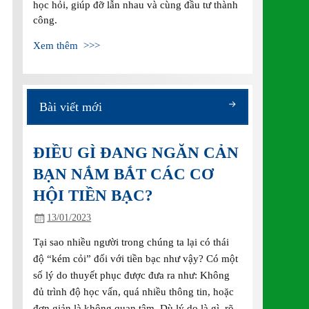
học hỏi, giúp đỡ lẫn nhau và cùng đầu tư thành
công.
Xem thêm >>>
Bài viết mới
ĐIỀU GÌ ĐANG NGĂN CẢN
BẠN NẮM BẮT CÁC CƠ
HỘI TIỀN BẠC?
13/01/2023
Tại sao nhiều người trong chúng ta lại có thái
độ “kém cỏi” đối với tiền bạc như vậy? Có một
số lý do thuyết phục được đưa ra như: Không
đủ trình độ học vấn, quá nhiều thông tin, hoặc
đơn giản là không quan tâm. Dù lý do là gì, rõ