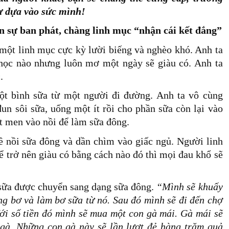
ự dựa vào sức mình!
n sự ban phát, chàng linh mục “nhận cái kết đắng”
 một linh mục cực kỳ lười biếng và nghèo khó. Anh ta
học nào nhưng luôn mơ một ngày sẽ giàu có. Anh ta
c.
ột bình sữa từ một người đi đường. Anh ta vô cùng
đun sôi sữa, uống một ít rồi cho phần sữa còn lại vào
t men vào nồi để làm sữa đông.
ề nồi sữa đông và dần chìm vào giấc ngủ. Người linh
ể trở nên giàu có bằng cách nào đó thì mọi đau khổ sẽ
 sữa được chuyển sang dạng sữa đông.
“Mình sẽ khuấy
g bơ và làm bơ sữa từ nó. Sau đó mình sẽ đi đến chợ
ới số tiền đó mình sẽ mua một con gà mái. Gà mái sẽ
 gà. Những con gà này sẽ lần lượt đẻ hàng trăm quả