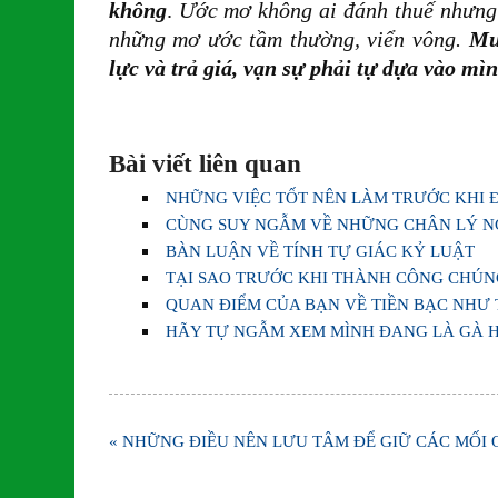
không
.
Ước mơ không ai đánh thuế nhưng 
những mơ ước tầm thường, viển vông.
Mu
lực và trả giá, vạn sự phải tự dựa vào m
Bài viết liên quan
NHỮNG VIỆC TỐT NÊN LÀM TRƯỚC KHI 
CÙNG SUY NGẪM VỀ NHỮNG CHÂN LÝ N
BÀN LUẬN VỀ TÍNH TỰ GIÁC KỶ LUẬT
TẠI SAO TRƯỚC KHI THÀNH CÔNG CHÚNG
QUAN ĐIỂM CỦA BẠN VỀ TIỀN BẠC NHƯ 
HÃY TỰ NGẪM XEM MÌNH ĐANG LÀ GÀ H
Điều
« NHỮNG ĐIỀU NÊN LƯU TÂM ĐỂ GIỮ CÁC MỐI 
hướng
bài