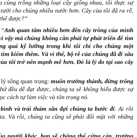
a cùng trồng những loại cây giống nhau, tôi thực sự
 tưới cho chúng nhiều nước hơn. Cây của tôi đã ra rễ,
 thể được?”
:
“
Anh quan tâm nhiều hơn đến cây trồng của mình
vì vậy mà chúng không cần phải tự phát triển để tìm
g quá kỹ lưỡng trong khi tôi chỉ cho chúng một
tìm kiếm thêm. Và vì thế, bộ rễ của chúng đã đi sâu
ủa tôi trở nên mạnh mẽ hơn. Đó là lý do tại sao cây
 lý sống quan trọng:
muốn trưởng thành, đừng trông
hứ đều dễ đạt được, chúng ta sẽ không hiểu được sự
ọc cách tự làm việc và tôn trọng nó.
bình và trải thảm sẵn đợi chúng ta bước đi
.
Ai rồi
ia. Và rồi, chúng ta cũng sẽ phải đối mặt với những
a người khác, bạn sẽ chẳng thể cứng cáp, trưởng