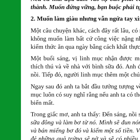
thành. Muốn đứng vững, bạn buộc phải t
2. Muốn làm giàu nhưng vẫn ngửa tay xi
Một câu chuyện khác, cách đây rất lâu, có
không muốn làm bất cứ công việc nặng n
kiếm thức ăn qua ngày bằng cách khất thự
Một buổi sáng, vị linh mục nhận được m
thích thú và về nhà với bình sữa đó. Anh 
nồi. Tiếp đó, người linh mục thêm một chú
Ngay sau đó anh ta bắt đầu tưởng tượng v
mục luôn có suy nghĩ rằng nếu anh ta có th
biến mất.
Trong giấc mơ, anh ta thấy: Đến sáng, nồi
sữa đông và làm bơ từ nó. Mình sẽ đun nón
và bán miếng bơ đó và kiếm một số tiền. V
đẻ những quả trứng sẽ nở và sẽ có nhiều