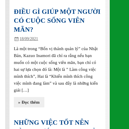
ĐIỀU GÌ GIÚP MỘT NGƯỜI
CÓ CUỘC SỐNG VIÊN
MÃN?
18/09/2021
Là một trong “Bốn vị thánh quản lý” của Nhật
Bản, Kazuo Inamori đã chỉ ra rằng nếu bạn
muốn có một cuộc sống viên mãn, bạn chỉ có
hai sự lựa chọn đó là: Một là ” Làm công việc
mình thích”, Hai là “Khiến mình thích công
việc mình đang làm” và sau đây là những kiến
giải […]
» Đọc thêm
NHỮNG VIỆC TỐT NÊN