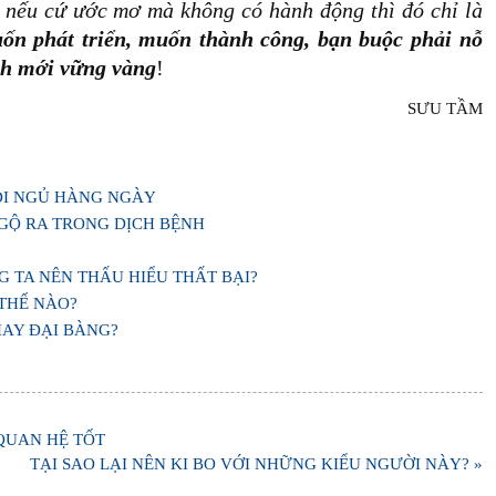
nếu cứ ước mơ mà không có hành động thì đó chỉ là
ốn phát triển, muốn thành công, bạn buộc phải nỗ
ình mới vững vàng
!
SƯU TẦM
ĐI NGỦ HÀNG NGÀY
GỘ RA TRONG DỊCH BỆNH
 TA NÊN THẤU HIỂU THẤT BẠI?
THẾ NÀO?
AY ĐẠI BÀNG?
QUAN HỆ TỐT
TẠI SAO LẠI NÊN KI BO VỚI NHỮNG KIỂU NGƯỜI NÀY? »