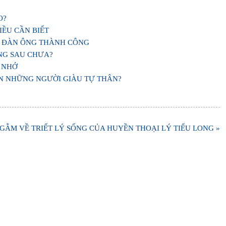
O?
IỀU CẦN BIẾT
 ĐÀN ÔNG THÀNH CÔNG
NG SAU CHƯA?
 NHỚ
ỚN NHỮNG NGƯỜI GIÀU TỰ THÂN?
GẪM VỀ TRIẾT LÝ SỐNG CỦA HUYỀN THOẠI LÝ TIỂU LONG »