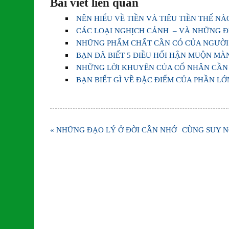
Bài viết liên quan
NÊN HIỂU VỀ TIỀN VÀ TIÊU TIỀN THẾ NÀ
CÁC LOẠI NGHỊCH CẢNH – VÀ NHỮNG Đ
NHỮNG PHẨM CHẤT CẦN CÓ CỦA NGƯỜI
BẠN ĐÃ BIẾT 5 ĐIỀU HỐI HẬN MUỘN MÀ
NHỮNG LỜI KHUYÊN CỦA CỔ NHÂN CẦN
BẠN BIẾT GÌ VỀ ĐẶC ĐIỂM CỦA PHẦN L
Điều
« NHỮNG ĐẠO LÝ Ở ĐỜI CẦN NHỚ
CÙNG SUY N
hướng
bài
viết