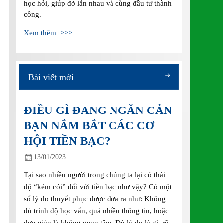
học hỏi, giúp đỡ lẫn nhau và cùng đầu tư thành
công.
Xem thêm >>>
Bài viết mới
ĐIỀU GÌ ĐANG NGĂN CẢN
BẠN NẮM BẮT CÁC CƠ
HỘI TIỀN BẠC?
13/01/2023
Tại sao nhiều người trong chúng ta lại có thái
độ “kém cỏi” đối với tiền bạc như vậy? Có một
số lý do thuyết phục được đưa ra như: Không
đủ trình độ học vấn, quá nhiều thông tin, hoặc
đơn giản là không quan tâm. Dù lý do là gì, rõ