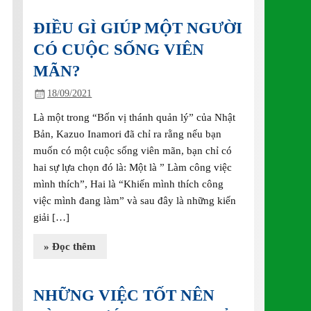
ĐIỀU GÌ GIÚP MỘT NGƯỜI
CÓ CUỘC SỐNG VIÊN
MÃN?
18/09/2021
Là một trong “Bốn vị thánh quản lý” của Nhật
Bản, Kazuo Inamori đã chỉ ra rằng nếu bạn
muốn có một cuộc sống viên mãn, bạn chỉ có
hai sự lựa chọn đó là: Một là ” Làm công việc
mình thích”, Hai là “Khiến mình thích công
việc mình đang làm” và sau đây là những kiến
giải […]
» Đọc thêm
NHỮNG VIỆC TỐT NÊN