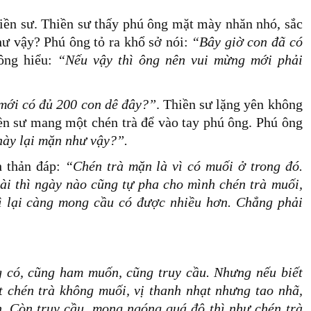
hiền sư. Thiền sư thấy phú ông mặt mày nhăn nhó, sắc
như vậy? Phú ông tỏ ra khổ sở nói:
“Bây giờ con đã có
ông hiểu:
“Nếu vậy thì ông nên vui mừng mới phải
mới có đủ 200 con dê đây?”
. Thiền sư lặng yên không
iền sư mang một chén trà để vào tay phú ông. Phú ông
này lại mặn như vậy?”.
h thản đáp:
“Chén trà mặn là vì có muối ở trong đó.
ài thì ngày nào cũng tự pha cho mình chén trà muối,
ì lại càng mong cầu có được nhiều hơn. Chẳng phải
g có, cũng ham muốn, cũng truy cầu. Nhưng nếu biết
t chén trà không muối, vị thanh nhạt nhưng tao nhã,
. Còn truy cầu, mong ngóng quá độ thì như chén trà