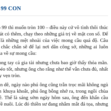
 99 CON
 99 thì muốn tròn 100 – điều này cứ vô tình thôi thúc
át có thêm, chạy theo những giá trị về mặt con số. Để
g là những mệt nhoài của việc mong cầu quá độ. Câu
chắc chắn sẽ để lại nơi dân công sở, những ai luôn
hía về sự mong cầu:
ng tay cả gia tài nhưng chưa bao giờ thấy thỏa mãn.
o tốt, nhưng ông cho rằng như thế vẫn chưa đủ, nhất
y vẹn tròn.
n dê, ngày nào phú ông cũng trằn trọc mãi không ngủ
 khuya khoắt, phú ông bỗng nhớ ra, trong ngôi chùa
dê. Thế là sáng sớm ngày hôm sau, ông đến khẩn cầu
về nuôi. Lúc đó thiền sư đang nhắm mắt đả tọa, nhưng