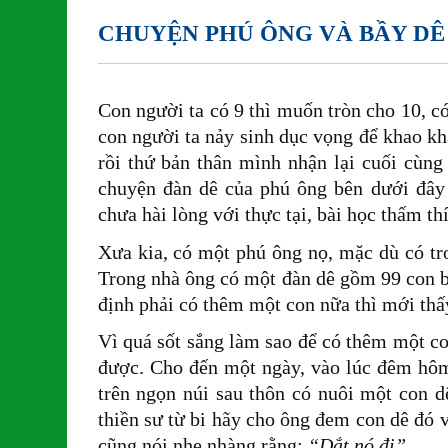
CHUYỆN PHÚ ÔNG VÀ BẦY DÊ
Con người ta có 9 thì muốn tròn cho 10, có
con người ta nảy sinh dục vọng để khao kh
rồi thứ bản thân mình nhận lại cuối cùn
chuyện đàn dê của phú ông bên dưới đây 
chưa hài lòng với thực tại, bài học thấm t
Xưa kia, có một phú ông nọ, mặc dù có tro
Trong nhà ông có một đàn dê gồm 99 con bé
định phải có thêm một con nữa thì mới thấ
Vì quá sốt sắng làm sao để có thêm một co
được. Cho đến một ngày, vào lúc đêm hôm
trên ngọn núi sau thôn có nuôi một con 
thiền sư từ bi hãy cho ông đem con dê đó 
cũng nói nhẹ nhàng rằng:
“Dắt nó đi”.