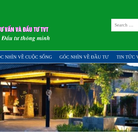
CÔNG TY CỔ 
TƯ TVT
ng – Đầu tư thông minh
C NHÌN VỀ CUỘC SỐNG
GÓC NHÌN VỀ ĐẦU TƯ
TIN TỨC 