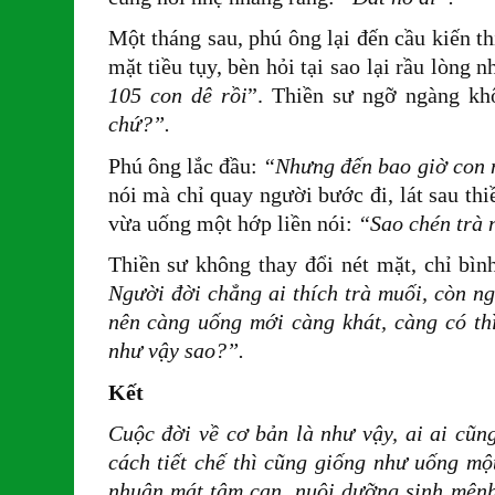
Một tháng sau, phú ông lại đến cầu kiến t
mặt tiều tụy, bèn hỏi tại sao lại rầu lòng 
105 con dê rồi
”. Thiền sư ngỡ ngàng kh
chứ?”.
Phú ông lắc đầu:
“Nhưng đến bao giờ con 
nói mà chỉ quay người bước đi, lát sau th
vừa uống một hớp liền nói:
“Sao chén trà 
Thiền sư không thay đổi nét mặt, chỉ bìn
Người đời chẳng ai thích trà muối, còn ng
nên càng uống mới càng khát, càng có th
như vậy sao?”.
Kết
Cuộc đời về cơ bản là như vậy, ai ai cũn
cách tiết chế thì cũng giống như uống mộ
nhuận mát tâm can, nuôi dưỡng sinh mệnh