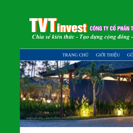
Skip
to
content
Chia sẻ kiến thức – Tạo dựng cộng đồ
TRANG CHỦ
GIỚI THIỆU
GÓ