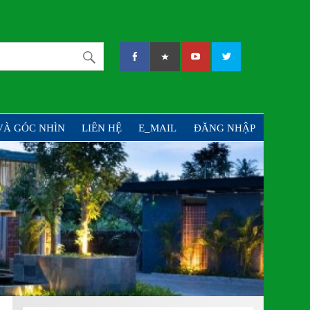
PHẦN TƯ VẤN VÀ ĐẦU
VÀ GÓC NHÌN
LIÊN HỆ
E_MAIL
ĐĂNG NHẬP