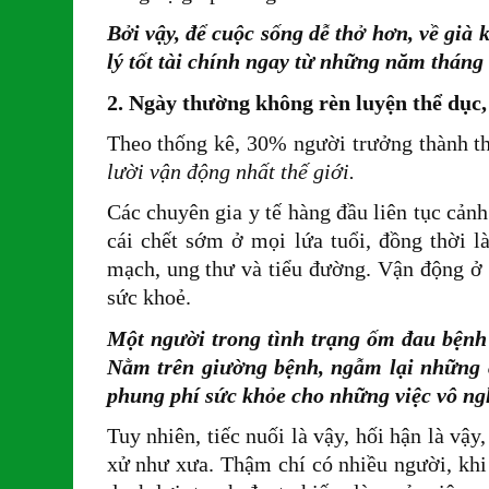
Bởi vậy, để cuộc sống dễ thở hơn, về già 
lý tốt tài chính ngay từ những năm tháng 
2. Ngày thường không rèn luyện thể dục, 
Theo thống kê, 30% người trưởng thành th
lười vận động nhất thế giới.
Các chuyên gia y tế hàng đầu liên tục cản
cái chết sớm ở mọi lứa tuổi, đồng thời 
mạch, ung thư và tiểu đường. Vận động ở 
sức khoẻ.
Một người trong tình trạng ốm đau bệnh t
Nằm trên giường bệnh, ngẫm lại những c
phung phí sức khỏe cho những việc vô ngh
Tuy nhiên, tiếc nuối là vậy, hối hận là vậ
xử như xưa. Thậm chí có nhiều người, khi l