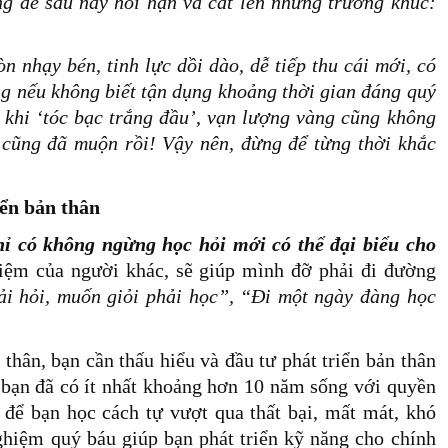
g để sau này hối hận và cất lên những trường khúc:
òn nhạy bén, tinh lực dồi dào, dễ tiếp thu cái mới, có
ưng nếu không biết tận dụng khoảng thời gian đáng quý
n khi ‘tóc bạc trắng đầu’, vạn lượng vàng cũng không
 cũng đã muộn rồi! Vậy nên, đừng để từng thời khắc
iển bản thân
hỉ có không ngừng học hỏi mới có thể đại biểu cho
hiệm của người khác, sẽ giúp mình đỡ phải đi đường
i hỏi, muốn giỏi phải học”, “Đi một ngày đàng học
thân, bạn cần thấu hiểu và đầu tư phát triển bản thân
bạn đã có ít nhất khoảng hơn 10 năm sống với quyền
i để bạn học cách tự vượt qua thất bại, mất mát, khó
ghiệm quý báu giúp bạn phát triển kỹ năng cho chính