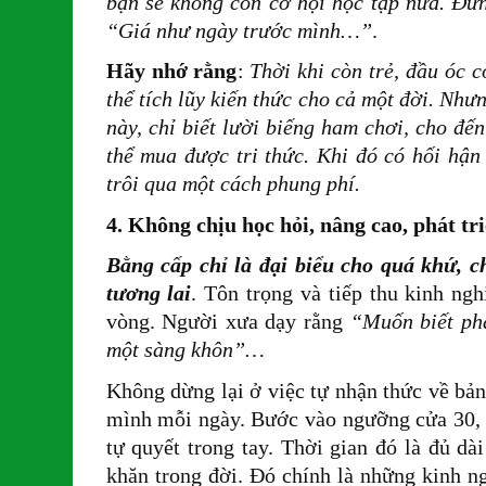
bạn sẽ không còn cơ hội học tập nữa. Đừn
“Giá như ngày trước mình…”
.
Hãy nhớ rằng
:
Thời khi còn trẻ, đầu óc c
thể tích lũy kiến thức cho cả một đời. Nh
này, chỉ biết lười biếng ham chơi, cho đế
thể mua được tri thức. Khi đó có hối hận
trôi qua một cách phung phí.
4. Không chịu học hỏi, nâng cao, phát tr
Bằng cấp chỉ là đại biểu cho quá khứ, c
tương lai
. Tôn trọng và tiếp thu kinh ng
vòng. Người xưa dạy rằng
“Muốn biết phả
một sàng khôn”…
Không dừng lại ở việc tự nhận thức về bản 
mình mỗi ngày. Bước vào ngưỡng cửa 30, 
tự quyết trong tay. Thời gian đó là đủ dà
khăn trong đời. Đó chính là những kinh n