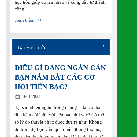
học hỏi, giúp đỡ lẫn nhau và cùng đầu tư thành
công.
Xem thêm >>>
Bài viết mới
ĐIỀU GÌ ĐANG NGĂN CẢN
BẠN NẮM BẮT CÁC CƠ
HỘI TIỀN BẠC?
13/01/2023
Tại sao nhiều người trong chúng ta lại có thái
độ “kém cỏi” đối với tiền bạc như vậy? Có một
số lý do thuyết phục được đưa ra như: Không
đủ trình độ học vấn, quá nhiều thông tin, hoặc
đơn giản là không quan tâm. Dù lý do là gì, rõ