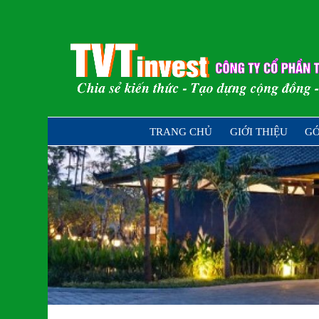
Skip
to
content
Chia sẻ kiến thức – Tạo dựng cộng đồ
TRANG CHỦ
GIỚI THIỆU
GÓ