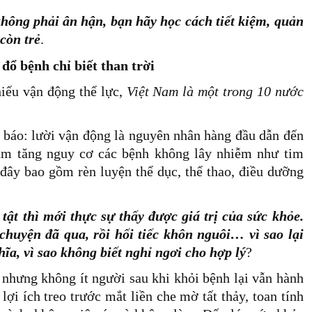
không phải ân hận, bạn hãy học cách tiết kiệm, quản
còn trẻ
.
đổ bệnh chỉ biết than trời
iếu vận động thể lực,
Việt Nam là một trong 10 nước
h báo: lười vận động là nguyên nhân hàng đầu dẫn đến
làm tăng nguy cơ các bệnh không lây nhiễm như tim
đây bao gồm rèn luyện thể dục, thể thao, điều dưỡng
ật thì mới thực sự thấy được giá trị của sức khỏe.
huyện đã qua, rồi hối tiếc khôn nguôi… vì sao lại
ĩa, vì sao không biết nghỉ ngơi cho hợp lý
?
y, nhưng không ít người sau khi khỏi bệnh lại vẫn hành
ợi ích treo trước mắt liền che mờ tất thảy, toan tính