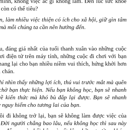
 mình, không việc ác gì không làm. Đến lúc sức khỏe
 còn có thể tiêu?
, làm nhiều việc thiện có ích cho xã hội, giữ gìn tâm
u mà mỗi chúng ta cần nên hướng đến
.
u, đáng giá nhất của tuổi thanh xuân vào những cuộc
i điện tử trên máy tính, những cuộc đi chơi với bạn
ang lại cho bạn nhiều niềm vui thích, hứng khởi hơn
m chán.
hỉ nhìn thấy những lợi ích, thú vui trước mắt mà quên
chờ bạn thực hiện. Nếu bạn không học, bạn sẽ nhanh
về kiến thức mà khó bù đắp lại được. Bạn sẽ nhanh
ỳ nguy hiểm cho tương lai của bạn
.
rôi đi không trở lại, bạn sẽ không làm được việc của
.
Đời người chẳng bao lâu, nếu không học thì sau này