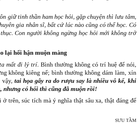
uôn giữ tinh thần ham học hỏi, gặp chuyện thì lưu tâm,
huyên gia nhân sĩ, bất cứ lúc nào cũng có thể học. Có
 thục. Con người không ngừng học hỏi mới không trở
áo lại hối hận muộn màng
a mất đi lý trí
. Bình thường không có trí huệ để nói,
thừng không kiêng nể; bình thường không dám làm, xỉn
i vậy,
tai họa gây ra do rượu say là nhiều vô kể, khi
u, nhưng có hối thì cũng đã muộn rồi!
ở trên, súc tích mà ý nghĩa thật sâu xa, thật đáng để
SƯU TẦM