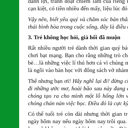
danh lợi, tranh đoạt chiếm làm của riêng
cạn kiệt, có tiền nhiều đến mấy, liệu lúc đó
Vậy nên, biết yêu quý và chăm sóc bản thân
thái bình hòa trong cuộc sống, đây là điề
3. Trẻ không học hỏi, già hối đã muộn
Rất nhiều người trẻ dành thời gian quý bá
chơi bạt mạng. Bạn cho rằng những trò chơ
bè…là những việc lí thú hơn cả vì chúng m
là ngồi vào bàn học với đống sách vở nhà
Thế nhưng bạn ơi!
Hãy nghĩ lại đi! đừng c
đi những ước mơ, hoài bão sau này đang 
chóng tạo ra cho mình một lỗ hổng lớn 
chóng chán nản việc học. Điều đó là cực k
Có thể tuổi trẻ còn dài nhưng thời gian t
ngày hôm nay nếu ngày hôm nay trôi qua