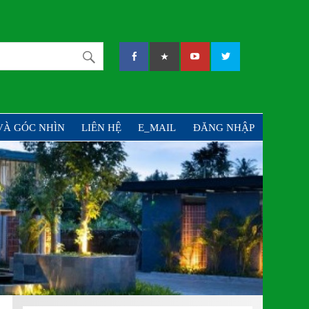
PHẦN TƯ VẤN VÀ ĐẦU
VÀ GÓC NHÌN
LIÊN HỆ
E_MAIL
ĐĂNG NHẬP