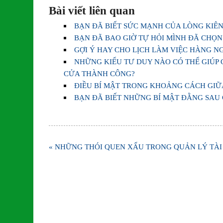
Bài viết liên quan
BẠN ĐÃ BIẾT SỨC MẠNH CỦA LÒNG KIÊN
BẠN ĐÃ BAO GIỜ TỰ HỎI MÌNH ĐÃ CHỌ
GỢI Ý HAY CHO LỊCH LÀM VIỆC HÀNG N
NHỮNG KIỂU TƯ DUY NÀO CÓ THỂ GIÚP 
CỬA THÀNH CÔNG?
ĐIỀU BÍ MẬT TRONG KHOẢNG CÁCH GIỮ
BẠN ĐÃ BIẾT NHỮNG BÍ MẬT ĐẰNG SAU 
Điều
« NHỮNG THÓI QUEN XẤU TRONG QUẢN LÝ TÀI
hướng
bài
viết