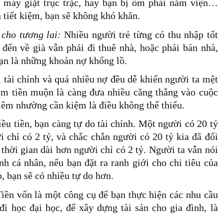
, máy giặt trục trặc, hay bạn bị ốm phải nằm viện…
 tiết kiệm, bạn sẽ không khó khăn.
 cho tương lai:
Nhiều người trẻ từng có thu nhập tốt
đến về già vẫn phải đi thuê nhà, hoặc phải bán nhà,
bạn là những khoản nợ khổng lồ.
ị tài chính và quá nhiều nợ đều dễ khiến người ta mệt
iệm tiền muộn là càng đưa nhiều căng thẳng vào cuộc
iêm nhường cần kiệm là điều không thể thiếu.
ều tiền, bạn càng tự do tài chính. Một người có 20 tỷ
i chỉ có 2 tỷ, và chắc chắn người có 20 tỷ kia đã đối
thời gian dài hơn người chỉ có 2 tỷ. Người ta vẫn nói
nh cá nhân, nếu bạn đặt ra ranh giới cho chi tiêu của
, bạn sẽ có nhiều tự do hơn.
Tiền vốn là một công cụ để bạn thực hiện các nhu cầu
i học đại học, để xây dựng tài sản cho gia đình, là