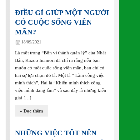
ĐIỀU GÌ GIÚP MỘT NGƯỜI
CÓ CUỘC SỐNG VIÊN
MÃN?
18/09/2021
Là một trong “Bốn vị thánh quản lý” của Nhật
Bản, Kazuo Inamori đã chỉ ra rằng nếu bạn
muốn có một cuộc sống viên mãn, bạn chỉ có
hai sự lựa chọn đó là: Một là ” Làm công việc
mình thích”, Hai là “Khiến mình thích công
việc mình đang làm” và sau đây là những kiến
giải […]
» Đọc thêm
NHỮNG VIỆC TỐT NÊN