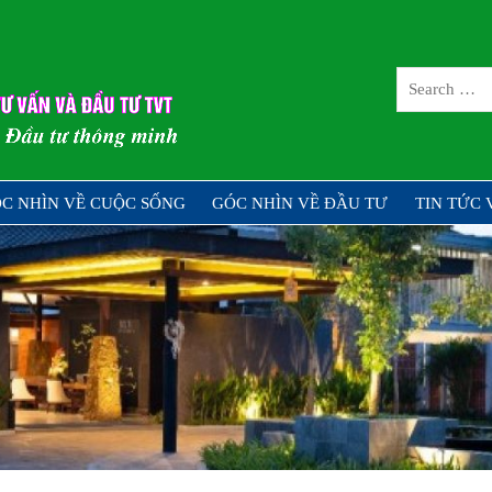
CÔNG TY CỔ 
TƯ TVT
ng – Đầu tư thông minh
C NHÌN VỀ CUỘC SỐNG
GÓC NHÌN VỀ ĐẦU TƯ
TIN TỨC 