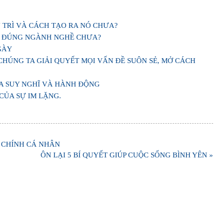
 TRÌ VÀ CÁCH TẠO RA NÓ CHƯA?
N ĐÚNG NGÀNH NGHỀ CHƯA?
GÀY
CHÚNG TA GIẢI QUYẾT MỌI VẤN ĐỀ SUÔN SẺ, MỞ CÁCH
A SUY NGHĨ VÀ HÀNH ĐỘNG
CỦA SỰ IM LẶNG.
 CHÍNH CÁ NHÂN
ÔN LẠI 5 BÍ QUYẾT GIÚP CUỘC SỐNG BÌNH YÊN »