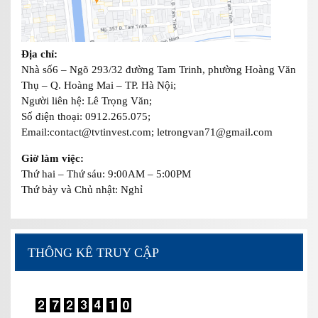
Địa chỉ:
Nhà số6 – Ngõ 293/32 đường Tam Trinh, phường Hoàng Văn
Thụ – Q. Hoàng Mai – TP. Hà Nội;
Người liên hệ: Lê Trọng Văn;
Số điện thoại: 0912.265.075;
Email:contact@tvtinvest.com; letrongvan71@gmail.com
Giờ làm việc:
Thứ hai – Thứ sáu: 9:00AM – 5:00PM
Thứ bảy và Chủ nhật: Nghỉ
THÔNG KÊ TRUY CẬP