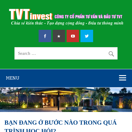
Skip
to
content
CÔNG TY CỔ
Chia sẻ kiến thức – Tạo dựng cộng đồng – Đầu tư thông minh
PHẦN TƯ VẤN
VÀ ĐẦU TƯ
TVT
MENU
BẠN ĐANG Ở BƯỚC NÀO TRONG QUÁ
TRÌNH HỌC HỎI?