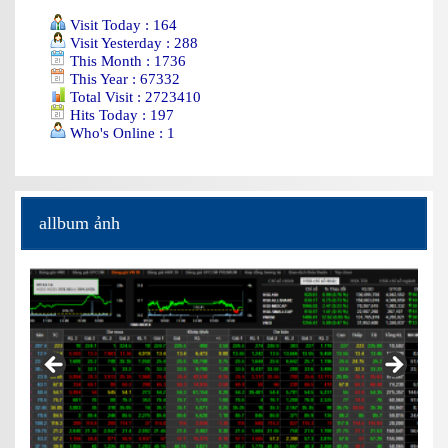
Visit Today : 164
Visit Yesterday : 288
This Month : 1736
This Year : 67332
Total Visit : 2723410
Hits Today : 197
Who's Online : 1
allbum ảnh