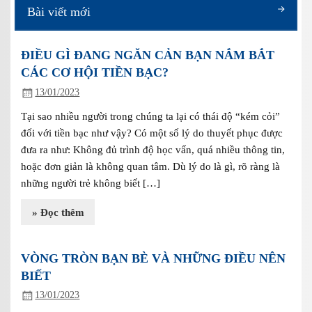
Bài viết mới
ĐIỀU GÌ ĐANG NGĂN CẢN BẠN NẮM BẮT
CÁC CƠ HỘI TIỀN BẠC?
13/01/2023
Tại sao nhiều người trong chúng ta lại có thái độ “kém cỏi”
đối với tiền bạc như vậy? Có một số lý do thuyết phục được
đưa ra như: Không đủ trình độ học vấn, quá nhiều thông tin,
hoặc đơn giản là không quan tâm. Dù lý do là gì, rõ ràng là
những người trẻ không biết […]
» Đọc thêm
VÒNG TRÒN BẠN BÈ VÀ NHỮNG ĐIỀU NÊN
BIẾT
13/01/2023