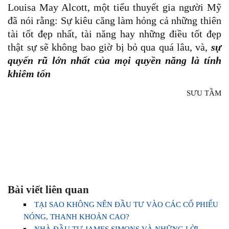
Louisa May Alcott, một tiểu thuyết gia người Mỹ
đã nói rằng: Sự kiêu căng làm hỏng cả những thiên
tài tốt đẹp nhất, tài năng hay những điều tốt đẹp
thật sự sẽ không bao giờ bị bỏ qua quá lâu, và,
sự
quyến rũ lớn nhất của mọi quyền năng là tính
khiêm tốn
SƯU TẦM
Bài viết liên quan
TẠI SAO KHÔNG NÊN ĐẦU TƯ VÀO CÁC CỔ PHIẾU
NÓNG, THANH KHOẢN CAO?
NHÀ ĐẦU TƯ JAMES SIMONS VÀ NHỮNG LỜI