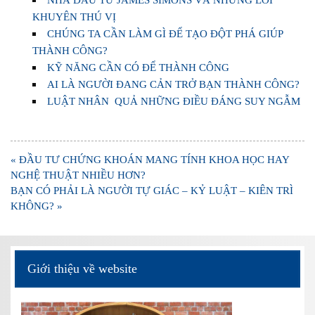
KHUYÊN THÚ VỊ
CHÚNG TA CẦN LÀM GÌ ĐỂ TẠO ĐỘT PHÁ GIÚP
THÀNH CÔNG?
KỸ NĂNG CẦN CÓ ĐỂ THÀNH CÔNG
AI LÀ NGƯỜI ĐANG CẢN TRỞ BẠN THÀNH CÔNG?
LUẬT NHÂN QUẢ NHỮNG ĐIỀU ĐÁNG SUY NGẪM
Điều
« ĐẦU TƯ CHỨNG KHOÁN MANG TÍNH KHOA HỌC HAY
hướng
NGHỆ THUẬT NHIỀU HƠN?
bài
BẠN CÓ PHẢI LÀ NGƯỜI TỰ GIÁC – KỶ LUẬT – KIÊN TRÌ
viết
KHÔNG? »
Giới thiệu về website