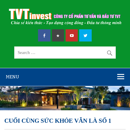
Skip
to
content
CÔNG TY CỔ
Chia sẻ kiến thức – Tạo dựng cộng đồng – Đầu tư thông minh
PHẦN TƯ VẤN
VÀ ĐẦU TƯ
TVT
MENU
CUỐI CÙNG SỨC KHỎE VẪN LÀ SỐ 1