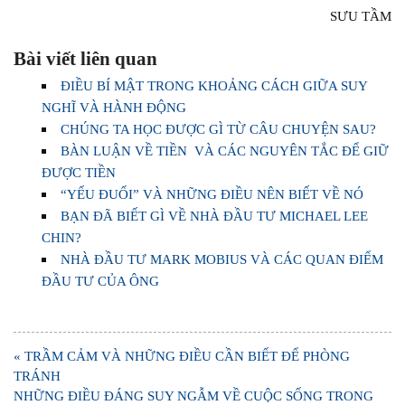
SƯU TẦM
Bài viết liên quan
ĐIỀU BÍ MẬT TRONG KHOẢNG CÁCH GIỮA SUY
NGHĨ VÀ HÀNH ĐỘNG
CHÚNG TA HỌC ĐƯỢC GÌ TỪ CÂU CHUYỆN SAU?
BÀN LUẬN VỀ TIỀN VÀ CÁC NGUYÊN TẮC ĐỂ GIỮ
ĐƯỢC TIỀN
“YẾU ĐUỐI” VÀ NHỮNG ĐIỀU NÊN BIẾT VỀ NÓ
BẠN ĐÃ BIẾT GÌ VỀ NHÀ ĐẦU TƯ MICHAEL LEE
CHIN?
NHÀ ĐẦU TƯ MARK MOBIUS VÀ CÁC QUAN ĐIỂM
ĐẦU TƯ CỦA ÔNG
Điều
« TRẦM CẢM VÀ NHỮNG ĐIỀU CẦN BIẾT ĐỂ PHÒNG
hướng
TRÁNH
bài
NHỮNG ĐIỀU ĐÁNG SUY NGẪM VỀ CUỘC SỐNG TRONG