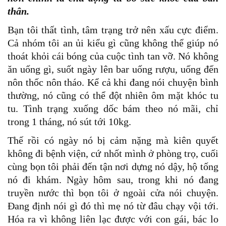
thân.
Bạn tôi thất tình, tâm trạng trở nên xấu cực điểm.
Cả nhóm tôi an ủi kiểu gì cũng không thể giúp nó
thoát khỏi cái bóng của cuộc tình tan vỡ. Nó không
ăn uống gì, suốt ngày lên bar uống rượu, uống đến
nôn thốc nôn tháo. Kể cả khi đang nói chuyện bình
thường, nó cũng có thể đột nhiên ôm mặt khóc tu
tu. Tình trạng xuống dốc bám theo nó mãi, chỉ
trong 1 tháng, nó sút tới 10kg.
Thế rồi có ngày nó bị cảm nặng mà kiên quyết
không đi bệnh viện, cứ nhốt mình ở phòng trọ, cuối
cùng bọn tôi phải đến tận nơi dựng nó dậy, hộ tống
nó đi khám. Ngày hôm sau, trong khi nó đang
truyền nước thì bọn tôi ở ngoài cửa nói chuyện.
Đang định nói gì đó thì mẹ nó từ đâu chạy vội tới.
Hóa ra vì không liên lạc được với con gái, bác lo