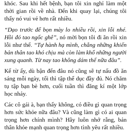
khóc. Sau khi hết bệnh, bạn tôi xin nghỉ làm một
thời gian rồi về nhà. Đến khi quay lại, chúng tôi
thấy nó vui vẻ hơn rất nhiều.
“Dạo trước để bọn mày lo nhiều rồi, xin lỗi nhé.
Hồi đó tao ngốc ghê”
, nó mời bọn tôi đi ăn rồi xin
lỗi như thế.
“Tự hành hạ mình, chẳng những khiến
bản thân tao khó chịu mà còn làm khổ những người
xung quanh. Từ nay tao không dám thế nữa đâu”.
Kể từ ấy, dù bận đến đâu nó cũng sẽ tự nấu đồ ăn
sáng mỗi ngày, tối thì tập thể dục đầy đủ. Nó chăm
tụ tập bạn bè hơn, cuối tuần thì đăng kí một lớp
học nhảy.
Các cô gái à, bạn thấy không, có điều gì quan trọng
hơn sức khỏe nữa đâu? Và cũng làm gì có ai quan
trọng hơn chính mình? Hãy luôn nhớ rằng, bản
thân khỏe mạnh quan trọng hơn tình yêu rất nhiều.