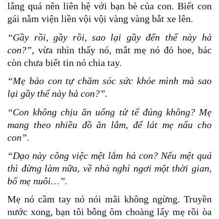
lắng quá nên liên hệ với bạn bè của con. Biết con
gái nằm viện liền vội vội vàng vàng bắt xe lên.
“Gầy rồi, gầy rồi, sao lại gầy đến thế này hả
con?”
, vừa nhìn thấy nó, mắt mẹ nó đỏ hoe, bác
còn chưa biết tin nó chia tay.
“Mẹ bảo con tự chăm sóc sức khỏe mình mà sao
lại gầy thế này hả con?”.
“Con không chịu ăn uống tử tế đúng không? Mẹ
mang theo nhiều đồ ăn lắm, để lát mẹ nấu cho
con”.
“Dạo này công việc mệt lắm hả con? Nếu mệt quá
thì đừng làm nữa, về nhà nghỉ ngơi một thời gian,
bố mẹ nuôi…”.
Mẹ nó cầm tay nó nói mãi không ngừng. Truyền
nước xong, bạn tôi bỗng ôm choàng lấy mẹ rồi òa