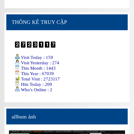
THÔNG KÊ TRUY CẬP
Visit Today : 159
Visit Yesterday : 274
This Month : 1443
This Year : 67039
Total Visit : 2723117
Hits Today : 209
Who's Online : 2
allbum ảnh