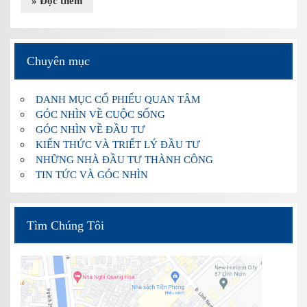
» Đọc thêm
Chuyên mục
DANH MỤC CỔ PHIẾU QUAN TÂM
GÓC NHÌN VỀ CUỘC SỐNG
GÓC NHÌN VỀ ĐẦU TƯ
KIẾN THỨC VÀ TRIẾT LÝ ĐẦU TƯ
NHỮNG NHÀ ĐẦU TƯ THÀNH CÔNG
TIN TỨC VÀ GÓC NHÌN
Tìm Chúng Tôi