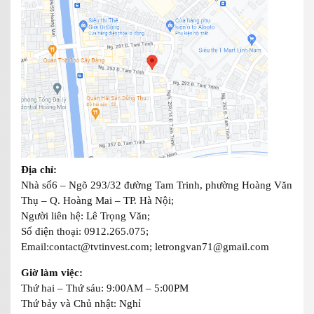
Địa chỉ:
Nhà số6 – Ngõ 293/32 đường Tam Trinh, phường Hoàng Văn
Thụ – Q. Hoàng Mai – TP. Hà Nội;
Người liên hệ: Lê Trọng Văn;
Số điện thoại: 0912.265.075;
Email:contact@tvtinvest.com; letrongvan71@gmail.com
Giờ làm việc:
Thứ hai – Thứ sáu: 9:00AM – 5:00PM
Thứ bảy và Chủ nhật: Nghỉ