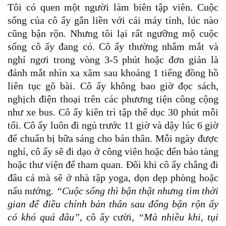
Tôi có quen một người làm biên tập viên. Cuộc
sống của cô ấy gắn liền với cái máy tính, lúc nào
cũng bận rộn. Nhưng tôi lại rất ngưỡng mộ cuộc
sống cô ấy đang có.
Cô ấy thường nhắm mắt và
nghỉ ngơi trong vòng 3-5 phút hoặc đơn giản là
đánh mắt nhìn xa xăm sau khoảng 1 tiếng đồng hồ
liên tục gõ bài. Cô ấy không bao giờ đọc sách,
nghịch điện thoại trên các phương tiện công cộng
như xe bus. Cô ấy kiên trì tập thể dục 30 phút mỗi
tối. Cô ấy luôn đi ngủ trước 11 giờ và dậy lúc 6 giờ
để chuẩn bị bữa sáng cho bản thân. Mỗi ngày được
nghỉ, cô ấy sẽ đi dạo ở công viên hoặc đến bảo tàng
hoặc thư viện để tham quan. Đôi khi cô ấy chẳng đi
đâu cả mà sẽ ở nhà tập yoga, dọn dẹp phòng hoặc
nấu nướng.
“Cuộc sống thì bận thật nhưng tìm thời
gian để điều chỉnh bản thân sau đống bận rộn ấy
có khó quá đâu”
, cô ấy cười,
“Mà nhiều khi, tụi