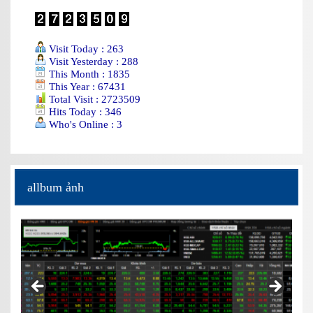
Visit Today : 263
Visit Yesterday : 288
This Month : 1835
This Year : 67431
Total Visit : 2723509
Hits Today : 346
Who's Online : 3
allbum ảnh