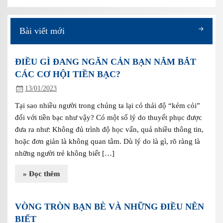
Bài viết mới
ĐIỀU GÌ ĐANG NGĂN CẢN BẠN NẮM BẮT
CÁC CƠ HỘI TIỀN BẠC?
13/01/2023
Tại sao nhiều người trong chúng ta lại có thái độ “kém cỏi”
đối với tiền bạc như vậy? Có một số lý do thuyết phục được
đưa ra như: Không đủ trình độ học vấn, quá nhiều thông tin,
hoặc đơn giản là không quan tâm. Dù lý do là gì, rõ ràng là
những người trẻ không biết […]
» Đọc thêm
VÒNG TRÒN BẠN BÈ VÀ NHỮNG ĐIỀU NÊN
BIẾT