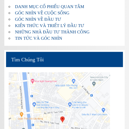
DANH MỤC CỔ PHIẾU QUAN TÂM
GÓC NHÌN VỀ CUỘC SỐNG
GÓC NHÌN VỀ ĐẦU TƯ
KIẾN THỨC VÀ TRIẾT LÝ ĐẦU TƯ
NHỮNG NHÀ ĐẦU TƯ THÀNH CÔNG
TIN TỨC VÀ GÓC NHÌN
Tìm Chúng Tôi