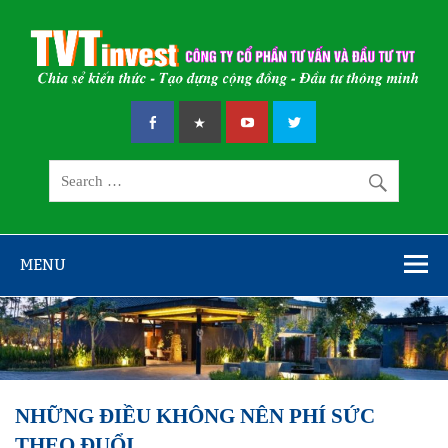
Skip
to
content
CÔNG TY CỔ
Chia sẻ kiến thức – Tạo dựng cộng đồng – Đầu tư thông minh
PHẦN TƯ VẤN
VÀ ĐẦU TƯ
TVT
MENU
NHỮNG ĐIỀU KHÔNG NÊN PHÍ SỨC
THEO ĐUỔI