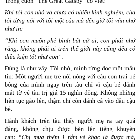
Trong cuốn “The Great Gatsby” có viết:
Khi tôi còn nhỏ và chưa có nhiều kinh nghiệm, cha
tôi từng nói với tôi một câu mà đến giờ tôi vẫn nhớ
như in:
“Khi con muốn phê bình bất cứ ai, con phải nhớ
rằng, không phải ai trên thế giới này cũng đều có
điều kiện tốt như con”.
Đúng là như vậy. Tôi nhớ, mình từng đọc một mẩu
tin: Một người mẹ trẻ nổi nóng với cậu con trai bé
bỏng của mình ngay trên tàu chỉ vì cậu bé đánh
mất tờ vé tàu trị giá 15 nghìn đồng. Không những
liên tục gào lên, thậm chí còn đánh cả vào đầu cậu
bé.
Hành khách trên tàu thấy người mẹ ra tay quá
đáng, không chịu được bèn lên tiếng khuyên
can:
“Chị mua thêm 1 tấm vé khác là được mà,