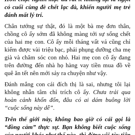
cỏ cuối cùng đè chết lạc đà, khiến người mẹ trẻ
đánh mất lý trí.
Chân tướng sự thật, đó là một bà mẹ đơn thân,
chồng cô ấy sớm đã không màng tới sự sống chết
của hai mẹ con. Cô ấy mỗi tháng vất vả cũng chỉ
kiếm được vài triệu bạc, phải phụng dưỡng cha mẹ
già và chăm sóc con nhỏ. Hai mẹ con cô ấy đang
trên đường đến nhà họ hàng vay tiền mua đồ về
quê ăn tết nên mới sảy ra chuyện như vậy.
Đánh mắng con cái đích thị là sai, nhưng tôi lại
không nhẫn tâm chỉ trích cô ấy.
Chưa trải qua
hoàn cảnh khốn đốn, đâu có ai dám buông lời
“cuộc sống này dễ”
.
Trên thế giới này, không bao giờ có cái gọi là
“đồng cảm” thực sự. Bạn không biết cuộc sống
của người khác như thế nào, thì đừng vội tùy tiện