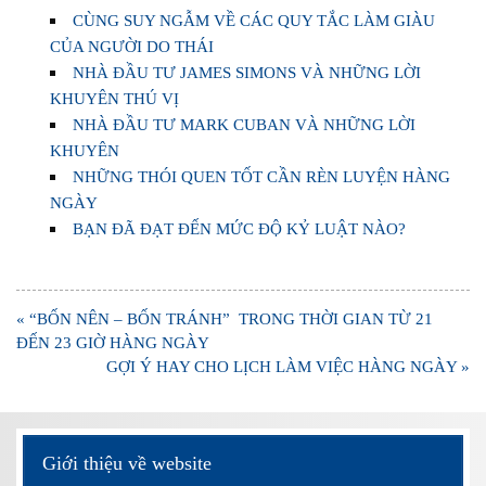
CÙNG SUY NGẪM VỀ CÁC QUY TẮC LÀM GIÀU
CỦA NGƯỜI DO THÁI
NHÀ ĐẦU TƯ JAMES SIMONS VÀ NHỮNG LỜI
KHUYÊN THÚ VỊ
NHÀ ĐẦU TƯ MARK CUBAN VÀ NHỮNG LỜI
KHUYÊN
NHỮNG THÓI QUEN TỐT CẦN RÈN LUYỆN HÀNG
NGÀY
BẠN ĐÃ ĐẠT ĐẾN MỨC ĐỘ KỶ LUẬT NÀO?
Điều
« “BỐN NÊN – BỐN TRÁNH” TRONG THỜI GIAN TỪ 21
hướng
ĐẾN 23 GIỜ HÀNG NGÀY
bài
GỢI Ý HAY CHO LỊCH LÀM VIỆC HÀNG NGÀY »
viết
Giới thiệu về website