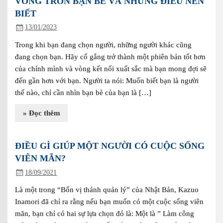
VÒNG TRÒN BẠN BÈ VÀ NHỮNG ĐIỀU NÊN
BIẾT
13/01/2023
Trong khi bạn đang chọn người, những người khác cũng
đang chọn bạn. Hãy cố gắng trở thành một phiên bản tốt hơn
của chính mình và vòng kết nối xuất sắc mà bạn mong đợi sẽ
đến gần hơn với bạn. Người ta nói: Muốn biết bạn là người
thế nào, chỉ cần nhìn bạn bè của bạn là […]
» Đọc thêm
ĐIỀU GÌ GIÚP MỘT NGƯỜI CÓ CUỘC SỐNG
VIÊN MÃN?
18/09/2021
Là một trong “Bốn vị thánh quản lý” của Nhật Bản, Kazuo
Inamori đã chỉ ra rằng nếu bạn muốn có một cuộc sống viên
mãn, bạn chỉ có hai sự lựa chọn đó là: Một là ” Làm công