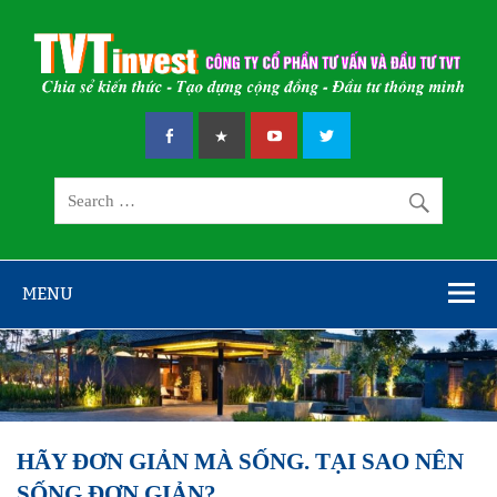
Skip
to
content
CÔNG TY CỔ
Chia sẻ kiến thức – Tạo dựng cộng đồng – Đầu tư thông minh
PHẦN TƯ VẤN
VÀ ĐẦU TƯ
TVT
MENU
HÃY ĐƠN GIẢN MÀ SỐNG. TẠI SAO NÊN
SỐNG ĐƠN GIẢN?