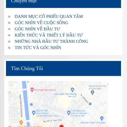
Chuyên mục
DANH MỤC CỔ PHIẾU QUAN TÂM
GÓC NHÌN VỀ CUỘC SỐNG
GÓC NHÌN VỀ ĐẦU TƯ
KIẾN THỨC VÀ TRIẾT LÝ ĐẦU TƯ
NHỮNG NHÀ ĐẦU TƯ THÀNH CÔNG
TIN TỨC VÀ GÓC NHÌN
Tìm Chúng Tôi