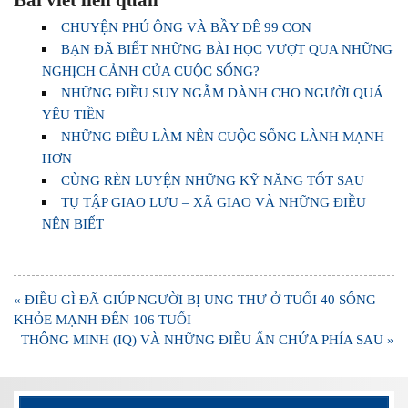
Bài viết liên quan
CHUYỆN PHÚ ÔNG VÀ BẦY DÊ 99 CON
BẠN ĐÃ BIẾT NHỮNG BÀI HỌC VƯỢT QUA NHỮNG
NGHỊCH CẢNH CỦA CUỘC SỐNG?
NHỮNG ĐIỀU SUY NGẪM DÀNH CHO NGƯỜI QUÁ
YÊU TIỀN
NHỮNG ĐIỀU LÀM NÊN CUỘC SỐNG LÀNH MẠNH
HƠN
CÙNG RÈN LUYỆN NHỮNG KỸ NĂNG TỐT SAU
TỤ TẬP GIAO LƯU – XÃ GIAO VÀ NHỮNG ĐIỀU
NÊN BIẾT
Điều
« ĐIỀU GÌ ĐÃ GIÚP NGƯỜI BỊ UNG THƯ Ở TUỔI 40 SỐNG
hướng
KHỎE MẠNH ĐẾN 106 TUỔI
bài
THÔNG MINH (IQ) VÀ NHỮNG ĐIỀU ẨN CHỨA PHÍA SAU »
viết