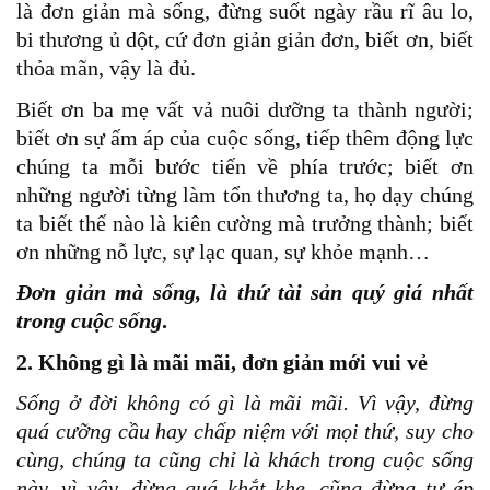
là đơn giản mà sống, đừng suốt ngày rầu rĩ âu lo,
bi thương ủ dột, cứ đơn giản giản đơn, biết ơn, biết
thỏa mãn, vậy là đủ.
Biết ơn ba mẹ vất vả nuôi dưỡng ta thành người;
biết ơn sự ấm áp của cuộc sống, tiếp thêm động lực
chúng ta mỗi bước tiến về phía trước; biết ơn
những người từng làm tổn thương ta, họ dạy chúng
ta biết thế nào là kiên cường mà trưởng thành; biết
ơn những nỗ lực, sự lạc quan, sự khỏe mạnh…
Đơn giản mà sống, là thứ tài sản quý giá nhất
trong cuộc sống
.
2. Không gì là mãi mãi, đơn giản mới vui vẻ
Sống ở đời không có gì là mãi mãi. Vì vậy, đừng
quá cưỡng cầu hay chấp niệm với mọi thứ, suy cho
cùng, chúng ta cũng chỉ là khách trong cuộc sống
này, vì vậy, đừng quá khắt khe, cũng đừng tự ép