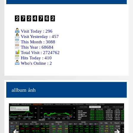
Visit Today : 296
Visit Yesterday : 457
This Month : 3088
This Year : 68684
Total Visit : 2724762
Hits Today : 410
Who's Online : 2
allbum ảnh