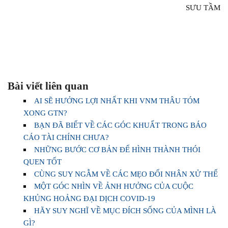
SƯU TẦM
Bài viết liên quan
AI SẼ HƯỞNG LỢI NHẤT KHI VNM THÂU TÓM
XONG GTN?
BẠN ĐÃ BIẾT VỀ CÁC GÓC KHUẤT TRONG BÁO
CÁO TÀI CHÍNH CHƯA?
NHỮNG BƯỚC CƠ BẢN ĐỂ HÌNH THÀNH THÓI
QUEN TỐT
CÙNG SUY NGẪM VỀ CÁC MẸO ĐỐI NHÂN XỬ THẾ
MỘT GÓC NHÌN VỀ ẢNH HƯỞNG CỦA CUỘC
KHỦNG HOẢNG ĐẠI DỊCH COVID-19
HÃY SUY NGHĨ VỀ MỤC ĐÍCH SỐNG CỦA MÌNH LÀ
GÌ?