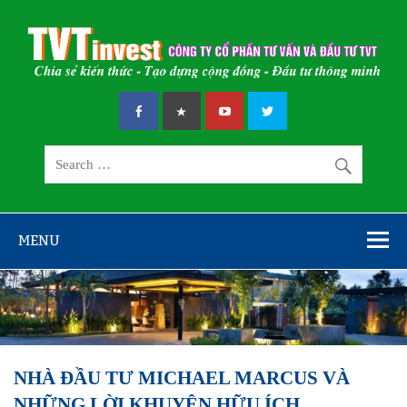
Skip
to
content
CÔNG TY CỔ
Chia sẻ kiến thức – Tạo dựng cộng đồng – Đầu tư thông minh
PHẦN TƯ VẤN
VÀ ĐẦU TƯ
TVT
MENU
NHÀ ĐẦU TƯ MICHAEL MARCUS VÀ
NHỮNG LỜI KHUYÊN HỮU ÍCH