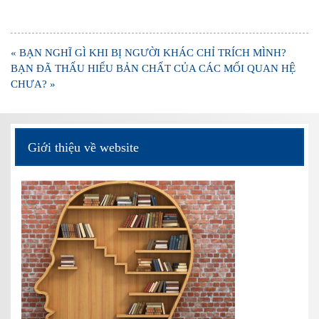
Điều
« BẠN NGHĨ GÌ KHI BỊ NGƯỜI KHÁC CHỈ TRÍCH MÌNH?
hướng
BẠN ĐÃ THẤU HIỂU BẢN CHẤT CỦA CÁC MỐI QUAN HỆ
bài
CHƯA? »
viết
Giới thiệu về website